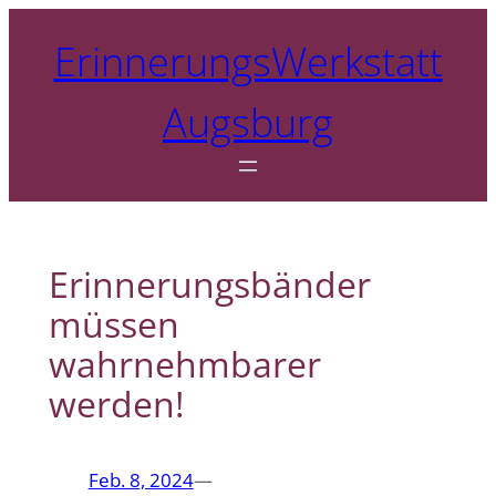
Zum
ErinnerungsWerkstatt
Inhalt
springen
Augsburg
Erinnerungsbänder
müssen
wahrnehmbarer
werden!
Feb. 8, 2024
—