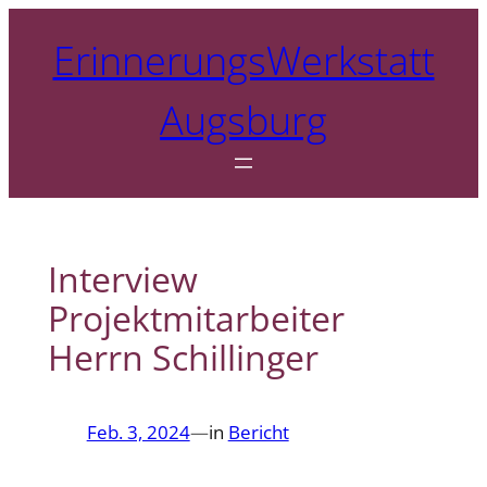
Zum
ErinnerungsWerkstatt
Inhalt
springen
Augsburg
Interview
Projektmitarbeiter
Herrn Schillinger
Feb. 3, 2024
—
in
Bericht