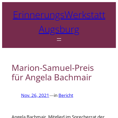
Zum
ErinnerungsWerkstatt
Inhalt
springen
Augsburg
Marion-Samuel-Preis
für Angela Bachmair
Nov. 26, 2021
—
in
Bericht
Angela Bachmair, Mitglied im Sprecherrat der