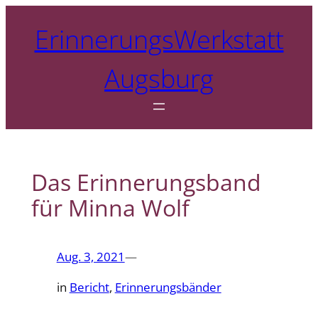
Zum
ErinnerungsWerkstatt
Inhalt
springen
Augsburg
Das Erinnerungsband
für Minna Wolf
Aug. 3, 2021
—
in
Bericht
, 
Erinnerungsbänder