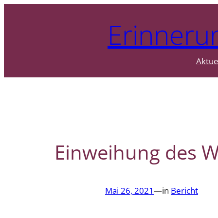
Zum
Erinneru
Inhalt
springen
Aktue
Einweihung des W
Mai 26, 2021
—
in
Bericht