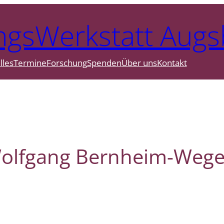
ngsWerkstatt Augs
lles
Termine
Forschung
Spenden
Über uns
Kontakt
olfgang Bernheim-Weges