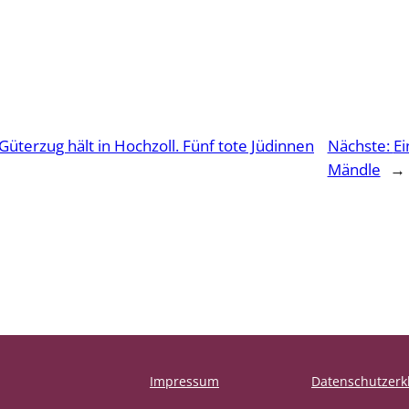
Güterzug hält in Hochzoll. Fünf tote Jüdinnen
Nächste:
Ei
Mändle
→
Impressum
Datenschutzerk