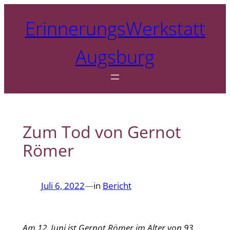
Zum
ErinnerungsWerkstatt
Inhalt
springen
Augsburg
Zum Tod von Gernot
Römer
Juli 6, 2022
—
in
Bericht
Am 12. Juni ist Gernot Römer im Alter von 93