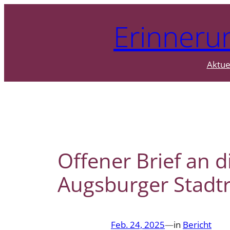
Zum
Erinneru
Inhalt
springen
Aktue
Offener Brief an 
Augsburger Stadtr
Feb. 24, 2025
—
in
Bericht