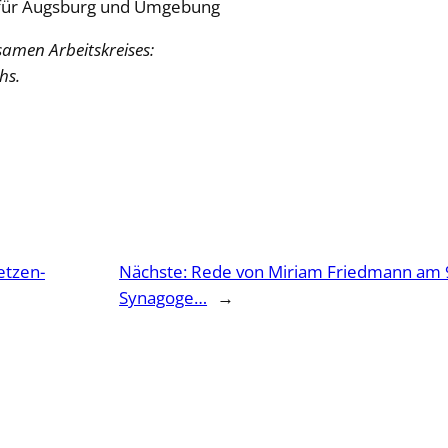
ne für Augsburg und Umgebung
samen Arbeitskreises:
hs.
etzen-
Nächste:
Rede von Miriam Friedmann am 
Synagoge…
→