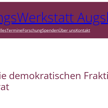
ngsWerkstatt Augs
lles
Termine
Forschung
Spenden
Über uns
Kontakt
die demokratischen Frak
at