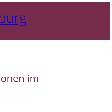
burg
tionen im