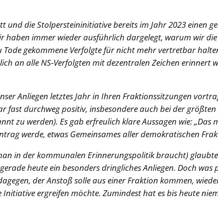
t und die Stolpersteininitiative bereits im Jahr 2023 eine
ir haben immer wieder ausführlich dargelegt, warum wir di
u Tode gekommene Verfolgte für nicht mehr vertretbar halte
dlich an alle NS-Verfolgten mit dezentralen Zeichen erinnert 
nser Anliegen letztes Jahr in Ihren Fraktionssitzungen vortra
ar fast durchweg positiv, insbesondere auch bei der größte
enannt zu werden). Es gab erfreulich klare Aussagen wie: „D
Antrag werde, etwas Gemeinsames aller demokratischen Frak
 in der kommunalen Erinnerungspolitik braucht) glaubten w
gerade heute ein besonders dringliches Anliegen. Doch was 
dagegen, der Anstoß solle aus einer Fraktion kommen, wiede
Initiative ergreifen möchte. Zumindest hat es bis heute ni