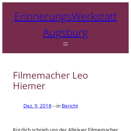
Zum
ErinnerungsWerkstatt
Inhalt
springen
Augsburg
Filmemacher Leo
Hiemer
Dez. 9, 2018
—
in
Bericht
Kürzlich schrieb uns der Allgäuer Filmemacher