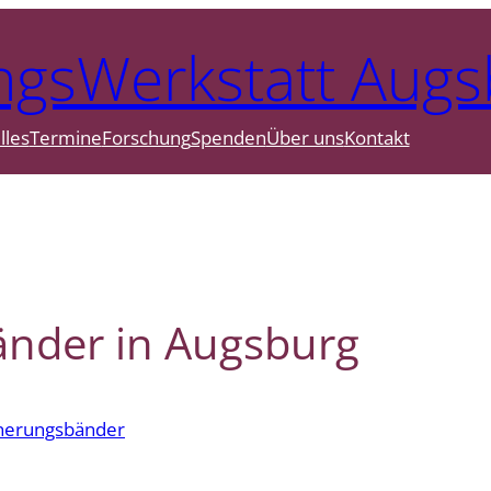
ngsWerkstatt Augs
lles
Termine
Forschung
Spenden
Über uns
Kontakt
änder in Augsburg
nerungsbänder