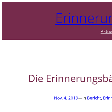
Zum
Erinneru
Inhalt
springen
Aktue
Die Erinnerungsb
Nov. 4, 2019
—
in
Bericht
, 
Erin